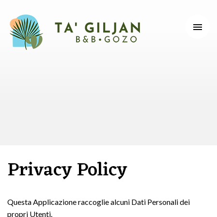
Tog
nav
Le
tue
vacanze
perfette
a
Malta
Privacy Policy
Questa Applicazione raccoglie alcuni Dati Personali dei
propri Utenti.