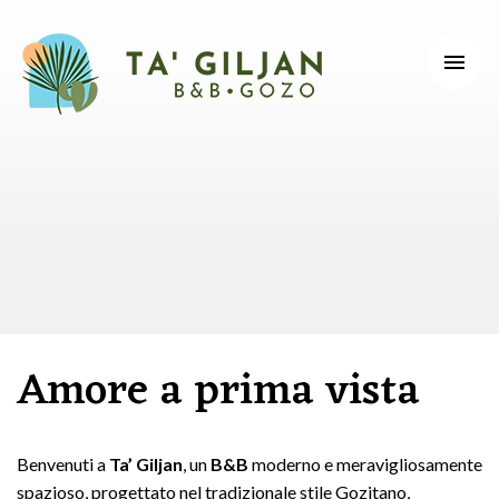
Tog
nav
Le
tue
vacanze
perfette
a
Malta
Amore a prima vista
Benvenuti a
Ta’ Giljan
, un
B&B
moderno e meravigliosamente
spazioso, progettato nel tradizionale stile Gozitano,